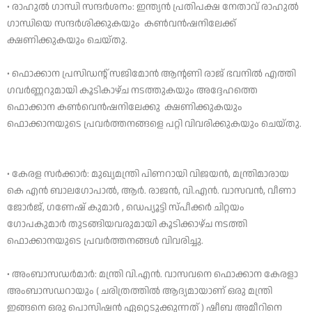
• രാഹുൽ ഗാന്ധി സന്ദർശനം: ഇന്ത്യൻ പ്രതിപക്ഷ നേതാവ് രാഹുൽ
ഗാന്ധിയെ സന്ദർശിക്കുകയും കൺവൻഷനിലേക്ക്
ക്ഷണിക്കുകയും ചെയ്തു.
• ഫൊക്കാന പ്രസിഡന്റ് സജിമോൻ ആന്റണി രാജ് ഭവനിൽ എത്തി
ഗവർണ്ണറുമായി കൂടികാഴ്ച നടത്തുകയും അദ്ദേഹത്തെ
ഫൊക്കാന കൺവെൻഷനിലേക്കു ക്ഷണിക്കുകയും
ഫൊക്കാനയുടെ പ്രവർത്തനങ്ങളെ പറ്റി വിവരിക്കുകയും ചെയ്തു.
• കേരള സർക്കാർ: മുഖ്യമന്ത്രി പിണറായി വിജയൻ, മന്ത്രിമാരായ
കെ എൻ ബാലഗോപാൽ, ആർ. രാജൻ, വി.എൻ. വാസവൻ, വീണാ
ജോർജ്, ഗണേഷ് കുമാർ , ഡെപ്യൂട്ടി സ്പീക്കർ ചിറ്റയം
ഗോപകുമാർ തുടങ്ങിയവരുമായി കൂടിക്കാഴ്ച നടത്തി
ഫൊക്കാനയുടെ പ്രവർത്തനങ്ങൾ വിവരിച്ചു.
• അംബാസഡർമാർ: മന്ത്രി വി.എൻ. വാസവനെ ഫൊക്കാന കേരളാ
അംബാസഡറായും ( ചരിത്രത്തിൽ ആദ്യമായാണ് ഒരു മന്ത്രി
ഇങ്ങനെ ഒരു പൊസിഷൻ ഏറ്റെടുക്കുന്നത് ) ഷീബ അമീറിനെ