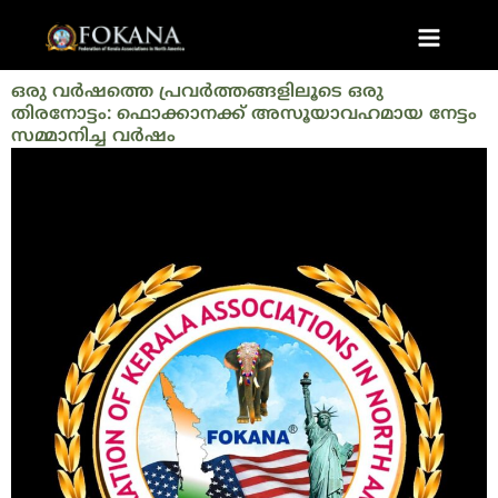
Skip
Post
Main
to
navigation
Menu
content
ഒരു വർഷത്തെ പ്രവർത്തങ്ങളിലൂടെ ഒരു
തിരനോട്ടം: ഫൊക്കാനക്ക് അസൂയാവഹമായ നേട്ടം
സമ്മാനിച്ച വർഷം