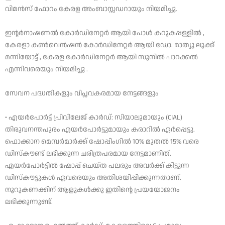
വിമൻസ് ഫോറം കേരള അംബാസ്സഡറായും നിയമിച്ചു.
ഇന്റർനാഷണൽ കോർഡിനേറ്റർ ആയി പോൾ കറുകപ്പള്ളിൽ ,
കേരളാ കൺവെൻഷൻ കോർഡിനേറ്റർ ആയി ഡോ. മാത്യു ലുക്ക്
മന്നിയോട്ട് , കേരള കോർഡിനേറ്റർ ആയി സുനിൽ പാറക്കൽ
എന്നിവരെയും നിയമിച്ചു .
സേവന പദ്ധതികളും വിപ്ലവകരമായ നേട്ടങ്ങളും
• എയർപോർട്ട് പ്രിവിലേജ് കാർഡ്: സിയാലുമായും (CIAL)
തിരുവനന്തപുരം എയർപോർട്ടുമായും കരാറിൽ ഏർപ്പെട്ടു.
ഫൊക്കാന മെമ്പർമാർക്ക് ഷോപ്പിംഗിൽ 10% മുതൽ 15% വരെ
ഡിസ്‌കൗണ്ട് ലഭിക്കുന്ന ചരിത്രപരമായ നേട്ടമാണിത്.
എയർപോർട്ടിൽ ഷോപ്പ് ചെയ്‌ത പലരും അവർക്ക് കിട്ടുന്ന
ഡിസ്‌കൗട്ടുകൾ ഏവരെയും അതിശയിപ്പിക്കുന്നതാണ്.
നൂറുകണക്കിന് ആളുകൾക്കു ഇതിന്റെ പ്രയയോജനം
ലഭിക്കുന്നുണ്ട്.