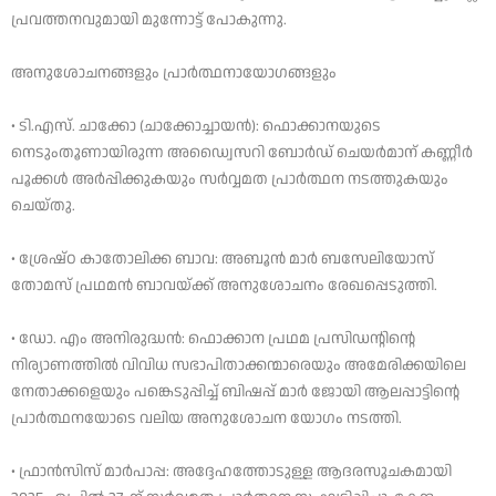
പ്രവത്തനവുമായി മുന്നോട്ട് പോകുന്നു.
അനുശോചനങ്ങളും പ്രാർത്ഥനായോഗങ്ങളും
• ടി.എസ്. ചാക്കോ (ചാക്കോച്ചായൻ): ഫൊക്കാനയുടെ
നെടുംതൂണായിരുന്ന അഡ്വൈസറി ബോർഡ് ചെയർമാന് കണ്ണീർ
പൂക്കൾ അർപ്പിക്കുകയും സർവ്വമത പ്രാർത്ഥന നടത്തുകയും
ചെയ്തു.
• ശ്രേഷ്ഠ കാതോലിക്ക ബാവ: അബൂൻ മാർ ബസേലിയോസ്
തോമസ് പ്രഥമൻ ബാവയ്ക്ക് അനുശോചനം രേഖപ്പെടുത്തി.
• ഡോ. എം അനിരുദ്ധൻ: ഫൊക്കാന പ്രഥമ പ്രസിഡന്റിന്റെ
നിര്യാണത്തിൽ വിവിധ സഭാപിതാക്കന്മാരെയും അമേരിക്കയിലെ
നേതാക്കളെയും പങ്കെടുപ്പിച്ച് ബിഷപ്പ് മാർ ജോയി ആലപ്പാട്ടിന്റെ
പ്രാർത്ഥനയോടെ വലിയ അനുശോചന യോഗം നടത്തി.
• ഫ്രാൻസിസ് മാർപാപ്പ: അദ്ദേഹത്തോടുള്ള ആദരസൂചകമായി