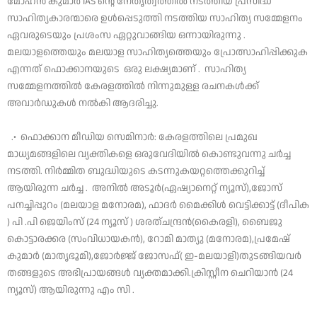
മോഹൻ കുമാർ IAS ന്റെ നേതൃത്വത്തിൽ നടത്തിയ പ്രസിദ്ധ
സാഹിത്യകാരന്മാരെ ഉൾപ്പെടുത്തി നടത്തിയ സാഹിത്യ സമ്മേളനം
ഏവരുടെയും പ്രശംസ ഏറ്റുവാങ്ങിയ ഒന്നായിരുന്നു .
മലയാളത്തെയും മലയാള സാഹിത്യത്തെയും പ്രോത്സാഹിപ്പിക്കുക
എന്നത് ഫൊക്കാനയുടെ ഒരു ലക്ഷ്യമാണ് . സാഹിത്യ
സമ്മേളനത്തിൽ കേരളത്തിൽ നിന്നുമുള്ള രചനകൾക്ക്
അവാർഡുകൾ നൽകി ആദരിച്ചു.
.• ഫൊക്കാന മീഡിയ സെമിനാർ: കേരളത്തിലെ പ്രമുഖ
മാധ്യമങ്ങളിലെ വ്യക്തികളെ ഒരുവേദിയിൽ കൊണ്ടുവന്നു ചർച്ച
നടത്തി. നിർമ്മിത ബുദ്ധിയുടെ കടന്നുകയറ്റത്തെക്കുറിച്ച്
ആയിരുന്ന ചർച്ച . അനിൽ അടൂർ(ഏഷ്യാനെറ്റ് ന്യൂസ്),ജോസ്
പനച്ചിപ്പുറം (മലയാള മനോരമ), ഫാദർ മൈക്കിൾ വെട്ടിക്കാട്ട് (ദീപിക
) പി .പി ജെയിംസ് (24 ന്യൂസ് ) ശരത്ചന്ദ്രൻ(കൈരളി), ബൈജു
കൊട്ടാരക്കര (സംവിധായകൻ), റോമി മാത്യു (മനോരമ),പ്രമേഷ്
കുമാർ (മാതൃഭൂമി),ജോർജ്ജ് ജോസഫ്( ഇ-മലയാളി)തുടങ്ങിയവർ
തങ്ങളുടെ അഭിപ്രായങ്ങൾ വ്യക്തമാക്കി.ക്രിസ്റ്റീന ചെറിയാൻ (24
ന്യൂസ്) ആയിരുന്നു എം സി .