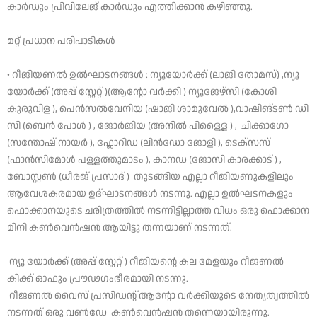
കാർഡും പ്രിവിലേജ് കാർഡും എത്തിക്കാൻ കഴിഞ്ഞു.
മറ്റ് പ്രധാന പരിപാടികൾ
• റീജിയണൽ ഉൽഘാടനങ്ങൾ : ന്യൂയോർക്ക് (ലാജി തോമസ്) ,ന്യൂ
യോർക്ക് (അപ്പ് സ്റ്റേറ്റ് )(ആന്റോ വർക്കി ) ന്യൂജേഴ്സി (കോശി
കുരുവിള ), പെൻസൽവേനിയ (ഷാജി ശാമുവേൽ ),വാഷിങ്ടൺ ഡി
സി (ബെൻ പോൾ ) , ജോർജിയ (അനിൽ പിള്ളൈ ) , ചിക്കാഗോ
(സന്തോഷ് നായർ ), ഫ്ലോറിഡ (ലിൻഡോ ജോളി ), ടെക്സസ്
(ഫാൻസിമോൾ പള്ളത്തുമാടം ), കാനഡ (ജോസി കാരക്കാട് ) ,
ബോസ്റ്റൺ (ധീരജ് പ്രസാദ് ) തുടങ്ങിയ എല്ലാ റീജിയണുകളിലും
ആവേശകരമായ ഉദ്ഘാടനങ്ങൾ നടന്നു. എല്ലാ ഉൽഘടനകളും
ഫൊക്കാനയുടെ ചരിത്രത്തിൽ നടന്നിട്ടില്ലാത്ത വിധം ഒരു ഫൊക്കാന
മിനി കൺവെൻഷൻ ആയിട്ടു തന്നയാണ് നടന്നത്.
ന്യൂ യോർക്ക് (അപ്പ് സ്റ്റേറ്റ് ) റീജിയന്റെ കല മേളയും റീജണൽ
കിക്ക്‌ ഓഫും പ്രൗഢഗംഭീരമായി നടന്നു.
റീജണൽ വൈസ് പ്രസിഡന്റ് ആന്റോ വർക്കിയുടെ നേതൃത്വത്തിൽ
നടന്നത്‌ ഒരു വൺഡേ കൺവെൻഷൻ തന്നെയായിരുന്നു.