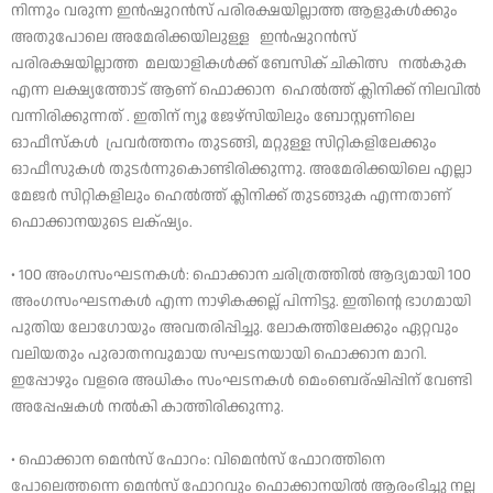
നിന്നും വരുന്ന ഇൻഷുറൻസ് പരിരക്ഷയില്ലാത്ത ആളുകൾക്കും
അതുപോലെ അമേരിക്കയിലുള്ള ഇൻഷുറൻസ്
പരിരക്ഷയില്ലാത്ത മലയാളികൾക്ക് ബേസിക് ചികിത്സ നൽകുക
എന്ന ലക്ഷ്യത്തോട് ആണ് ഫൊക്കാന ഹെൽത്ത് ക്ലിനിക്ക് നിലവിൽ
വന്നിരിക്കുന്നത് . ഇതിന് ന്യൂ ജേഴ്‌സിയിലും ബോസ്റ്റണിലെ
ഓഫീസ്കൾ പ്രവർത്തനം തുടങ്ങി, മറ്റുള്ള സിറ്റികളിലേക്കും
ഓഫീസുകൾ തുടർന്നുകൊണ്ടിരിക്കുന്നു. അമേരിക്കയിലെ എല്ലാ
മേജർ സിറ്റികളിലും ഹെൽത്ത് ക്ലിനിക്ക് തുടങ്ങുക എന്നതാണ്
ഫൊക്കാനയുടെ ലക്‌ഷ്യം.
• 100 അംഗസംഘടനകൾ: ഫൊക്കാന ചരിത്രത്തിൽ ആദ്യമായി 100
അംഗസംഘടനകൾ എന്ന നാഴികക്കല്ല് പിന്നിട്ടു. ഇതിന്റെ ഭാഗമായി
പുതിയ ലോഗോയും അവതരിപ്പിച്ചു. ലോകത്തിലേക്കും ഏറ്റവും
വലിയതും പുരാതനവുമായ സഘടനയായി ഫൊക്കാന മാറി.
ഇപ്പോഴും വളരെ അധികം സംഘടനകൾ മെംബെര്ഷിപ്പിന് വേണ്ടി
അപ്പേഷകൾ നൽകി കാത്തിരിക്കുന്നു.
• ഫൊക്കാന മെൻസ് ഫോറം: വിമെൻസ് ഫോറത്തിനെ
പോലെത്തന്നെ മെൻസ് ഫോറവും ഫൊക്കാനയിൽ ആരംഭിച്ചു നല്ല