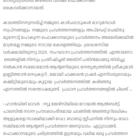
നേതൃത്വത്തിൽ കഴിഞ്ഞ വര്‍ഷം ഫൊക്കാനക്ക്
കൈവരിക്കാനായത്.
കാലത്തിനനുസരിച്ച് നമ്മുടെ കാഴ്ചപ്പാടുകൾ മാറുമ്പോൾ
സ്വപ്നങ്ങളും നമ്മുടെ പ്രവർത്തനങ്ങളും അപ്ഡേറ്റ് ചെയ്തു
മുന്നോട്ട് പോകുന്ന ഫൊക്കാനയുടെ പ്രവർത്തനം അമേരിക്കയിൽ
മാത്രമല്ല നമ്മുടെ നാടായ കേരളത്തിലും ശ്രദ്ധനേടിയ
വർഷമായിരുന്നു 2025. സംഘടനാ പ്രവർത്തനത്തിൽ എന്താണോ
ഞങ്ങളിൽ നിന്നും പ്രതീഷിച്ചത് അതിന് പതിൻമടങ്ങു തിരിച്ചു
നൽകാൻ സജോമോൻ ആന്റണിയുടെ നേതൃത്വത്തിൽ ശ്രീകുമാർ
ഉണ്ണിത്താൻ സെക്രട്ടറി , ജോയി ചാക്കപ്പൻ ട്രഷർ എന്നിവരുടെയും
കമ്മിറ്റിയുടെയും കൂട്ടായ പ്രവർത്തനത്തിൽ കഴിഞ്ഞു
എന്നത്തിൽ സന്തോഷമുണ്ട്. പ്രധാന പ്രവർത്തനങ്ങളിൽ ചിലത് ….
• ഹാൻഡിങ് ഓവർ : ന്യൂ ജേഴ്സിയിലെ റോയൽ ആൽബർട്ട്
പാലസിൽ നടന്ന പ്രൗഢഗംഭീരമായ ചടങ്ങിൽ അഞ്ഞുറിലധികം
ആളുകളെ സാക്ഷിയാക്കി ഡോ. ബാബു സ്റ്റീഫനിൽ നിന്നും ഡോ.
സജിമോൻ ആന്റണി പ്രവർത്തന അനുവാദം ഏറ്റുവാങ്ങി.
ഫൊക്കാനയുടെ ചരിത്രത്തിൽ ഇത്രയും വലിയ ഒരു പ്രവർത്തന