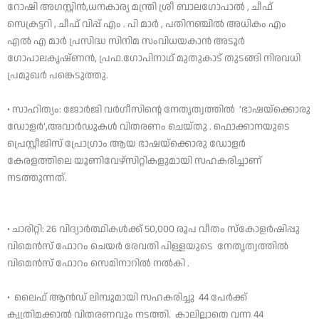
റോഷി അഗസ്റ്റിൻ,ധനകാര്യ മന്ത്രി ശ്രീ ബാലഗോപാൽ , ചീഫ്
സെക്രട്ടറി , ചീഫ് വിപ്പ് എം . പി മാർ , പതിനഞ്ചിൽ അധികം എം
എൽ എ മാർ പ്രസിദ്ധ സിനിമ സംവിധയകാൻ അടൂർ
ഗോപാലകൃഷ്ണൻ, പ്രഫ.ഗോപിനാഥ് മുതുകാട് തുടങ്ങി നിരവധി
പ്രമുഖർ പങ്കെടുത്തു.
• സാഹിത്യം: ജോർജി വർഗീസിന്റെ നേതൃത്വത്തിൽ ‘ഭാഷയ്ക്കൊരു
ഡോളർ’,അവാർഡുകൾ വിതരണം ചെയ്തു . ഫൊക്കാനയുടെ
പ്രെസ്റ്റീജിസ് പ്രോഗ്രാം ആയ ഭാഷയ്ക്കൊരു ഡോളർ
കേരളത്തിലെ യൂണിവേഴ്സിറ്റികളുമായി സഹകരിച്ചാണ്
നടത്തുന്നത്.
• ചാരിറ്റി: 26 വിദ്യാർത്ഥികൾക്ക് 50,000 രൂപ വീതം സ്കോളർഷിപ്പു
വിമെൻസ് ഫോറം ചെയർ രേവതി പിള്ളയുടെ നേതൃത്വത്തിൽ
വിമെൻസ് ഫോറം സെമിനാറിൽ നൽകി .
• ലൈഫ് ആൻഡ് ലിമ്പുമായി സഹകരിച്ചു 44 പേർക്ക്
കൃത്രിമക്കാൽ വിതരണവും നടത്തി. കാലില്ലാതെ വന്ന 44