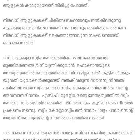
ആളുകൾ കാലുമായാണ് തിരിച്ചു പോയത് .
നിരവധി ആളുകൾക്ക് ചികിത്സ സഹായവും നൽകിവരുന്നു
കൂടാതെ ഓട്ടോ റിക്ഷ നൽകി സഹായവും ചെയ്തു, അങ്ങനെ
നിരവധി ആളുകൾക്ക് കൈത്താങ്ങാവുന്ന സംഘടനയായി
ഫൊക്കാന മാറി.
• സ്വിം കേരളാ സ്വിം: കേരളത്തിലെ ജലസംബന്ധമായ
മുങ്ങിമരണങ്ങൾ നിയന്ത്രിക്കുവാൻ ഫൊക്കാനയുടെ
നേതൃത്വത്തിൽ കേരളത്തിലെ വിവിധ ജില്ലകളിൽ കുട്ടികൾക്കും
യുവതി യുവാക്കൾക്കുമായി നൽകിവരുന്ന സൗജന്യ നീന്തൽ
പരിശീലനമായ സ്വിം കേരളാ സ്വിം. കേരള കൺവെൻഷണന്റെ
അവസാന ദിവസം എസ്.പി. മുരളീധരന്റെ നേതൃത്വത്തിൽ സ്വിം
കേരളാ സ്വിം ട്രെയിൻ ചെയ്‌ത 150 അധികം കുട്ടികളുടെ നീന്തൽ
പ്രകടനം നടന്നു. സ്വിം കേരളാ സ്വിം ൻ്റെ നാലാം ഘട്ടം പാലാ സെൻ്റ്
തോമസ് കോളേജിൻ്റെ നീന്തൽകുളത്തിൽ നടത്തി.
• ഫൊക്കാന സാഹിത്യ സെമിനാർ: പ്രസിദ്ധ സാഹിത്യകാരൻ കെ വി