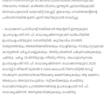
വിമാന സർവീസിനും OCI കാർഡ് പ്രശ്നപരിഹാരത്തിനുമായി
നിവേദനം നൽകി. കഴിഞ്ഞ ദിവസം ഇന്ത്യൻ എമ്പസിയുമായി
ബന്ധപെട്ടപ്പോൾ ഡയറക്റ്റ് ഫ്ലൈറ്റ് ഇപ്പോഴും ഗവൺമെന്റിന്റെ
പരിഗണനയിൽ ഉണ്ട് എന്ന് അറിയുവാൻ സാധിച്ചു.
• ഫൊക്കാന പ്രസിഡന്റ് സജിമോൻ ആന്റണി ഇന്ത്യയുടെ
ഉപരാഷ്ട്രപതി സി. പി. രാധാകൃഷ്ണനുമായി ഡൽഹിയിൽ
ഉപരാഷ്ട്രപതിയുടെ വസതിയിൽ കൂടികാഴ്ച നടത്തി.
രാജ്യത്തെയും അമേരിക്കയിലെയും രാഷ്ട്രിയവും സാമൂഹ്യവുമായ
കാര്യങ്ങൾ ചർച്ച ചെയ്യുകയും അഭിപ്രയങ്ങൾ പങ്കുവെക്കുകയും
ചയ്തു. ചർച്ച 25 മിനിറ്റോളം നീണ്ടു നിന്നു. ബഹുമാന്യനായ
ഉപരാഷ്ട്രപതി സി. പി. രാധാകൃഷ്ണനെ ഫൊക്കാനയുടെ 2026
ഓഗസ്റ്റ് 6 തീയതി മുതൽ 9 വരെ കലഹരി റിസോർട്ടിൽ വെച്ച്
നടക്കുന്ന കൺവെൻഷനിലേക്കു ക്ഷണിക്കുകയും ആ ക്ഷണം
അദ്ദേഹം അനുഭാവപൂർവം സ്വീകരിക്കയും ചെയ്തു.
ഫൊക്കാനയുടെ പ്രവർത്തനങ്ങളെ ഉപരാഷ്ട്രപതി സി. പി.
രാധാകൃഷ്ണൻ അനുമോദിക്കുകയും ചെയ്തു.