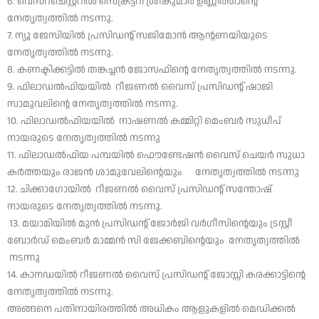
6. വെസ്റ്ചെസ്റ്ററിൽ സെക്രട്ടറി ശ്രീകുമാർ ഉണ്ണിത്താന്റെ
നേതൃത്വത്തിൽ നടന്നു.
7. ന്യൂ ജേസിയിൽ പ്രസിഡന്റ് സജിമോൻ ആന്റണയിയുടെ
നേതൃത്വത്തിൽ നടന്നു.
8. കണക്ടിക്കട്ടിൽ തങ്കച്ചൻ ജോസഫിന്റെ നേതൃത്വത്തിൽ നടന്നു.
9. ഫിലാഡൽഫിയയിൽ റീജണൽ വൈസ് പ്രസിഡന്റ് ഷാജി
സാമുവലിന്റെ നേതൃത്വത്തിൽ നടന്നു.
10. ഫിലാഡൽഫിയയിൽ നാഷണൽ കമ്മിറ്റി മെംബർ സുധീപ്
നായരുടെ നേതൃത്വത്തിൽ നടന്നു
11. ഫിലാഡൽഫിയ പമ്പയിൽ ഫൌണ്ടേഷൻ വൈസ് ചെയർ സുധാ
കർത്തയും രാജൻ ശാമുവേലിന്റെയും നേതൃത്വത്തിൽ നടന്നു
12. ചിക്കാഗോയിൽ റീജണൽ വൈസ് പ്രസിഡന്റ് സന്തോഷ്
നായരുടെ നേതൃത്വത്തിൽ നടന്നു.
13. മയാമിയിൽ മുൻ പ്രസിഡന്റ് ജോർജി വർഗീസിന്റെയും ട്രസ്റ്റീ
ബോർഡ് മെംബർ മാമ്മൻ സി ജേക്കബിന്റെയും നേതൃത്വത്തിൽ
നടന്നു
14. കാനഡയിൽ റീജണൽ വൈസ് പ്രസിഡന്റ് ജോസ്സി കരക്കാട്ടിന്റെ
നേതൃത്വത്തിൽ നടന്നു.
അങ്ങനെ പതിനായിരത്തിൽ അധികം ആളുകളിൽ മെഡിക്കൽ