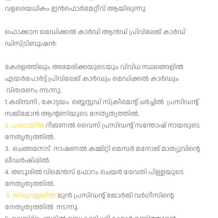
വളരെയധികം ഇൻഫൊർമേറ്റീവ് ആയിരുന്നു.
ഫൊക്കാന മെഡിക്കൽ കാർഡ് ആൻഡ് പ്രിവിലേജ് കാർഡ്
ഡിസ്ട്രിബൂഷൻ:
കേരളത്തിലും അമേരിക്കയുടെയും വിവിധ സ്ഥലങ്ങളിൽ
എയർപോർട്ട് പ്രിവിലേജ് കാർഡും മെഡിക്കൽ കാർഡും
വിതരണം നടന്നു.
1.കരിമ്പനി , കോട്ടയം ബ്ലെസ്സഡ് സ്‍ക്രീമെന്റ് ചർച്ചിൽ പ്രസിഡന്റ്
സജിമോൻ ആന്റണിയുടെ നേതൃത്വത്തിൽ.
2. പാലായിൽ
റീജണൽ വൈസ് പ്രസിഡന്റ് സന്തോഷ് നായരുടെ
നേതൃത്വത്തിൽ.
3. ചെങ്ങമനാട് നാഷണൽ കമ്മിറ്റി മെമ്പർ മനോജ് മാത്യുവിന്റെ
ലീഡർഷിപ്പിൽ.
4. അടൂരിൽ വിമെൻസ് ഫോറം ചെയർ രേവതി പിള്ളയുടെ
നേതൃത്വത്തിൽ.
5. തിരുവല്ലയിൽ
മുൻ പ്രസിഡന്റ് ജോർജി വർഗീസിന്റെ
നേതൃത്വത്തിൽ നടന്നു.