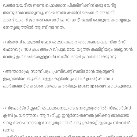
ഡൽവേയറിൽ നടന്ന ഫൊക്കാന പിക്കിനിക്കിന് ഒരു വേറിട്ട
അനുഭവമായിരുന്നു, നാഷണൽ കമ്മിറ്റി മെംബർ അജിത്
ചാണ്ടിയും റീജണൽ വൈസ് പ്രസിഡന്റ് ഷാജി ശാമുവേലുന്റെയും
നേതൃത്വത്തിൽ ആണ് നടന്നത്.
• വിമൻസ് & യൂത്ത് ഫോറം: 250-ലേറെ അംഗങ്ങളുള്ള വിമൻസ്
ഫോറവും, 100 plus അംഗ വിപുലമായ യൂത്ത് കമ്മിറ്റിയും (ബ്ലെസൻ
മാത്യു ഉൾപ്പെടെയുള്ളവർ) സജീവമായി പ്രവർത്തിക്കുന്നു.
• അന്താരാഷ്ട്ര സാന്നിധ്യം: പ്രസിഡന്റ് സജിമോൻ ആന്റണി
ഇംഗ്ലണ്ടിലെ യുക്മ വള്ളംകളിയിലും (chief guest) കാനഡ
പാർലമെന്റിലെ ഓണാഘോഷത്തിലും (guest speaker) പങ്കെടുത്തു.
• സ്പോർട്സ് ക്ലബ് : ഫൊക്കാനയുടെ നേതൃത്വത്തിൽ സ്പോർട്സ്
ക്ലബ് പ്രവർത്തനം ആരംഭിച്ചു.ഇന്റർനാഷണൽ ക്രിക്കറ്റ് താരമായ
ടിനു യോഹന്നാന്റെ നേതൃത്വത്തിൽ ഒരു ക്രിക്കറ്റ് ക്ലബും നിലവിൽ
വന്നു .