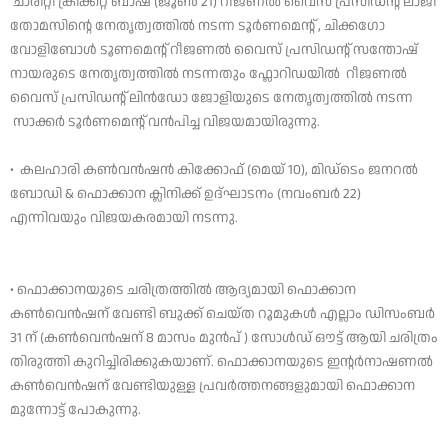
ചാരിറ്റി ക്രിക്കറ്റ് ബാഷ് (ജൂൺ 21) റീജണൽ വൈസ് പ്രസിഡന്റ് ലാജി
തോമസിന്റെ നേതൃത്വത്തിൽ നടന്ന ടൂർണമെന്റ് , ചിക്കഗോ
വോളിബോൾ ടൂണമെന്റ് റീജണൽ വൈസ് പ്രസിഡന്റ് സന്തോഷ്
നായരുടെ നേതൃത്വത്തിൽ നടന്നതും ഫ്ലോറിഡയിൽ റീജണൽ
വൈസ് പ്രസിഡന്റ് ലിൻഡോ ജോളിയുടെ നേതൃത്വത്തിൽ നടന്ന
സാക്കർ ടൂർണമെന്റ് വൻപിച്ച വിജയമായിരുന്നു.
• കലഹാരി കൺവൻഷൻ കിക്കോഫ് (മെയ് 10), മിഡ്ടെം ജനറൽ
ബോഡി & ഫൊക്കാന ക്ലിനിക്ക് ഉദ്ഘാടനം (നവംബർ 22)
എന്നിവയും വിജയകരമായി നടന്നു.
• ഫൊക്കാനയുടെ ചരിത്രത്തിൽ ആദ്യമായി ഫൊക്കാന
കൺവെൻഷന് വേണ്ടി ബുക്ക് ചെയ്ത റൂമുകൾ എല്ലാം ഡിസംബർ
31 ന് (കൺവെൻഷന് 8 മാസം മുൻപ് ) സോൾഡ് ഔട്ട് ആയി ചരിത്രം
തിരുത്തി കുറിച്ചിരിക്കുകയാണ്. ഫൊക്കാനയുടെ ഇന്റർനാഷണൽ
കൺവെൻഷന് വേണ്ടിയുള്ള പ്രവർത്തനങ്ങളുമായി ഫൊക്കാന
മുന്നോട്ട് പോകുന്നു.