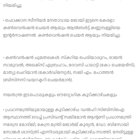
നിയമിച്ചു.
• ഫൊക്കാന സീനിയർ നേതാവായ ജോയി ഇട്ടനെ കേരളാ
കൺവെൻഷൻ ചെയർ ആയും ആൽബർട്ട് കണ്ണമ്പള്ളിയെ
ഇന്റർനാഷണൽ കൺവെൻഷൻ ചെയർ ആയും നിയമിച്ചു.
• കൺവൻഷൻ ചുമതലകൾ: സ്‌കറിയ പെരിയാപ്പുറം, രാജൻ
സാമുവൽ, അലക്സ് എബ്രഹാം, ദേവസി പാലാട്ടി (കോ-ചെയേഴ്സ്),
മാത്യു ചെറിയാൻ (കോർഡിനേറ്റർ), സജി എം. പോത്തൻ
(ബിസിനസ് ഡയറക്ടറി ചെയർമാൻ).
നയതന്ത്ര ഇടപെടലുകളും ഔദ്യോഗിക കൂടിക്കാഴ്ചകളും
• പ്രധാനമന്ത്രിയുമായുള്ള കൂടിക്കാഴ്ച: ഡൽഹി സിബിസിഐ
ആസ്ഥാനത്ത് വെച്ച് പ്രസിഡന്റ് സജിമോൻ ആന്റണി പ്രധാനമന്ത്രി
നരേന്ദ്ര മോദിജി, കേന്ദ്ര മന്ത്രി ജോർജ് കുര്യൻ, ഡോ. ബിസോയി
സോങ്കർ ശാസ്ത്രി എന്നിവരുമായി കൂടിക്കാഴ്ച നടത്തി. നേരിട്ടുള്ള