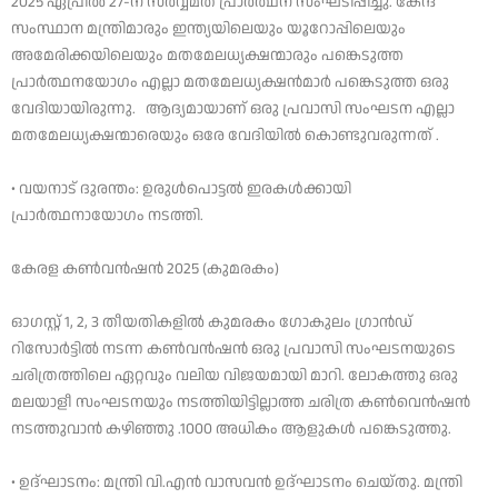
2025 ഏപ്രിൽ 27-ന് സർവ്വമത പ്രാർത്ഥന സംഘടിപ്പിച്ചു. കേന്ദ
സംസ്ഥാന മന്ത്രിമാരും ഇന്ത്യയിലെയും യൂറോപ്പിലെയും
അമേരിക്കയിലെയും മതമേലധ്യക്ഷന്മാരും പങ്കെടുത്ത
പ്രാർത്ഥനയോഗം എല്ലാ മതമേലധ്യക്ഷൻമാർ പങ്കെടുത്ത ഒരു
വേദിയായിരുന്നു. ആദ്യമായാണ് ഒരു പ്രവാസി സംഘടന എല്ലാ
മതമേലധ്യക്ഷന്മാരെയും ഒരേ വേദിയിൽ കൊണ്ടുവരുന്നത് .
• വയനാട് ദുരന്തം: ഉരുൾപൊട്ടൽ ഇരകൾക്കായി
പ്രാർത്ഥനായോഗം നടത്തി.
കേരള കൺവൻഷൻ 2025 (കുമരകം)
ഓഗസ്റ്റ് 1, 2, 3 തീയതികളിൽ കുമരകം ഗോകുലം ഗ്രാൻഡ്
റിസോർട്ടിൽ നടന്ന കൺവൻഷൻ ഒരു പ്രവാസി സംഘടനയുടെ
ചരിത്രത്തിലെ ഏറ്റവും വലിയ വിജയമായി മാറി. ലോകത്തു ഒരു
മലയാളീ സംഘടനയും നടത്തിയിട്ടില്ലാത്ത ചരിത്ര കൺവെൻഷൻ
നടത്തുവാൻ കഴിഞ്ഞു .1000 അധികം ആളുകൾ പങ്കെടുത്തു.
• ഉദ്ഘാടനം: മന്ത്രി വി.എൻ വാസവൻ ഉദ്ഘാടനം ചെയ്തു. മന്ത്രി