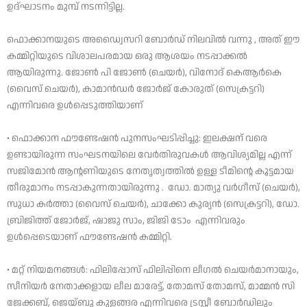
ഉദ്ഘാടനം മുമ്പ് നടന്നിട്ടില്ല.
ഫൊക്കാനയുടെ അഡ്വൈസറി ബോർഡ് നിലവിൽ വന്നു , അത് ഈ
കമ്മിറ്റിയുടെ വിശാലപരമായ ഒരു ആശയം നടപ്പാക്കൽ
ആയിരുന്നു. ജോൺ പി ജോൺ (ചെയർ), വിനോദ് കെആർകെ
(വൈസ് ചെയർ), കാമാന്‍ഡര്‍ ജോര്‍ജ് കോരുത് (സെക്രട്ടറി)
എന്നിവരെ ഉൾപ്പെടുത്തിയാണ്
• ഫൊക്കാന ഫൗണ്ടേഷൻ പുനസംഘടിപ്പിച്ചു: ഇലക്ഷന് വരെ
ഉണ്ടായിരുന്ന സംഘടനയിലെ വേർതിരുവകൾ ആവിശ്യമില്ല എന്ന്
സജിമോൻ ആന്റണിയുടെ നേതൃത്വത്തിൽ ഉള്ള ടീമിന്റെ കൂട്ടമായ
തീരുമാനം നടപ്പാകുന്നതായിരുന്നു . ഡോ. മാത്യു വർഗീസ് (ചെയർ),
സുധാ കർത്താ (വൈസ് ചെയർ), ചാക്കോ കുര്യൻ (സെക്രട്ടറി), ഡോ.
ബ്രിജിത്ത് ജോർജ്, ഷാജു സാം, ജിജി ടോം എന്നിവരും
ഉൾപ്പെടെയാണ് ഫൗണ്ടേഷൻ കമ്മിറ്റി.
• മറ്റ് നിയമനങ്ങൾ: ഫിലിപ്പോസ് ഫിലിപ്പിനെ ലീഗൽ ചെയർമാനായും,
സീനിയർ നേതാക്കളായ ലീല മാരേട്ട്, തോമസ് തോമസ്, മാമ്മൻ സി
ജേക്കബ്, ജെയ്‌ബു കുളങ്ങര എന്നിവരെ ട്രസ്റ്റീ ബോർഡിലും