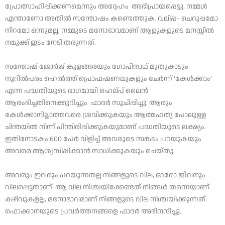
പ്രോത്സാഹിപ്പിക്കണമെന്നും അദ്ദേഹം അഭിപ്രായപ്പെട്ടു. നമ്മൾ
എന്താണോ അതിൽ സന്തോഷം കണ്ടെത്തുക. വലിപ്പ- ചെറുപ്പമോ
നിറമോ ഒന്നുമല്ല, നമ്മുടെ മനോഭാവമാണ് ആളുകളുടെ മനസ്സിൽ
നമുക്ക് ഇടം നേടി തരുന്നത്.
സന്തോഷ് ജോർജ് കുളങ്ങരയും ഗോപിനാഥ് മുതുകാടും
നൂറിൽപരം ഹെൽത്ത് പ്രൊഫഷണലുകളും ചേർന്ന് ‘കേൾക്കാം’
എന്ന പദ്ധതിയുടെ ഭാഗമായി ഹെല്പ് ലൈൻ
ആരംഭിച്ചതിനെക്കുറിച്ചും ഫാദർ സൂചിപ്പിച്ചു. ആരും
കേൾക്കാനില്ലാത്തവരെ ശ്രവിക്കുകയും ആത്മഹത്യ പോലുള്ള
ചിന്തയിൽ നിന്ന് പിന്തിരിപ്പിക്കുകയുമാണ് പദ്ധതിയുടെ ലക്ഷ്യം.
ഇതിനോടകം 600 പേർ വിളിച്ച് അവരുടെ സങ്കടം പറയുകയും
അവരെ ആശ്വസിപ്പിക്കാൻ സാധിക്കുകയും ചെയ്തു.
അവരും ഇവരും പറയുന്നതല്ല നിങ്ങളുടെ വില, ഓരോ ജീവനും
വിലപ്പെട്ടതാണ്. ആ വില നിശ്ചയിക്കേണ്ടത് നിങ്ങൾ തന്നെയാണ്.
കഴിവുകളല്ല, മനോഭാവമാണ് നിങ്ങളുടെ വില നിശ്ചയിക്കുന്നത്.
ഫൊക്കാനയുടെ പ്രവർത്തനങ്ങളെ ഫാദർ അഭിനന്ദിച്ചു.