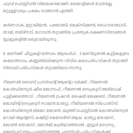
ഫുഡ് ഫെസ്റ്റിവൽ വിജയകരമാക്കി. മലയാളികൾ മാത്രമല്ല,
മറ്റുള്ളവരും പക്ഷം വാങ്ങാൻ എത്തി.
കർണാടക, ഇറ്റാലിയൻ, പഞ്ചാബി, മെക്‌സിക്കൻ, ഹൈദരാബാദി,
തായ്, തമിഴ്‌നാട്, ഗോവൻ തുടങ്ങിയ പ്രത്യേക ഭക്ഷണവിഭവങ്ങൾ
സ്റ്റാളുകളിൽ ലഭ്യമായിരുന്നു .
9 മണിക്ക് ചീട്ടുകളി മത്സരം ആരംഭിച് . 3 മണിമുതൽ കുട്ടികളുടെ
കലോത്സവം, കണ്ണഞ്ചിപ്പിക്കുന്ന വിവിധ കലാപരിപാടികൾ തുടങ്ങി
നിരവധി പരിപാടികൾ തുടങ്ങിയവ നടന്നു.
റീജണൽ വൈസ് പ്രസിഡന്റ് ആന്റോ വർക്കി , റീജണൽ
കോർഡിനേറ്റർ ഷീല ജോസഫ് , റീജണൽ സെക്രട്ടറി അഭിലാഷ്
പുളിക്കത്തൊടി , റീജണൽ ട്രഷറർ ഷൈമി ജേക്കബ് , റീജണൽ
ജോയിന്റ് സെക്രട്ടറി സാജൻ മാത്യു , റീജിയണൽ സ്പോർട്സ്
കോർഡിനേറ്റർ ലിജോ ജോൺ ,യൂത്ത് ഫെസ്റ്റിവൽ കോർഡിനേറ്റർ
റോയി ആന്റണി, കമ്മിറ്റി മെമ്പേഴ്‌സ് ആയ മാത്യു തോമസ് ,
ജോൺ തോമസ് , ജോർജ് കുഴിയാഞ്ഞാൽ , ഇട്ടൂപ്പ് ദേവസ്യ ,
ജെയിംസ് ഇളംപുരയിടത്തിൽ എന്നിവർ പരിപാടികൾക്ക്