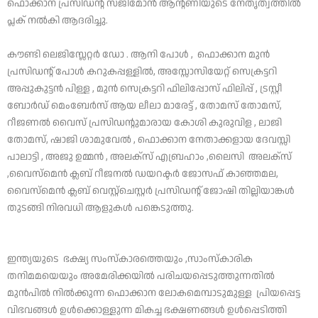
ഫൊക്കാന പ്രസിഡന്റ് സജിമോൻ ആന്റണിയുടെ നേതൃത്വത്തിൽ
പ്ലക് നൽകി ആദരിച്ചു.
കൗണ്ടി ലെജിസ്ലേറ്റർ ഡോ . ആനി പോൾ , ഫൊക്കാന മുൻ
പ്രസിഡന്റ് പോൾ കറുകപ്പള്ളിൽ, അസ്സോസിയേറ്റ് സെക്രട്ടറി
അപ്പുകുട്ടൻ പിള്ള , മുൻ സെക്രട്ടറി ഫിലിപ്പോസ് ഫിലിപ്പ് , ട്രസ്റ്റീ
ബോർഡ് മെംബേർസ് ആയ ലീലാ മാരേട്ട് , തോമസ് തോമസ്,
റീജണൽ വൈസ് പ്രസിഡന്റുമാരായ കോശി കുരുവിള , ലാജി
തോമസ്, ഷാജി ശാമുവേൽ , ഫൊക്കാന നേതാക്കളായ ദേവസ്സി
പാലാട്ടി , അജു ഉമ്മൻ , അലക്സ് എബ്രഹാം ,ലൈസി അലക്സ്
,വൈസ്മെൻ ക്ലബ് റീജനൽ ഡയറക്ടർ ജോസഫ് കാഞ്ഞമല,
വൈസ്മെൻ ക്ലബ് വെസ്റ്റ്ചെസ്റ്റർ പ്രസിഡന്റ് ജോഷി തില്ലിയാങ്കൾ
തുടങ്ങി നിരവധി ആളുകൾ പങ്കെടുത്തു.
ഇന്ത്യയുടെ ഭക്ഷ്യ സംസ്കാരത്തെയും ,സാംസ്‌കാരിക
തനിമമയെയും അമേരിക്കയിൽ പരിചയപ്പെടുത്തുന്നതിൽ
മുൻപിൽ നിൽക്കുന്ന ഫൊക്കാന ലോകമെമ്പാടുമുള്ള പ്രിയപ്പെട്ട
വിഭവങ്ങൾ ഉൾക്കൊള്ളുന്ന മികച്ച ഭക്ഷണങ്ങൾ ഉൾപ്പെടിത്തി