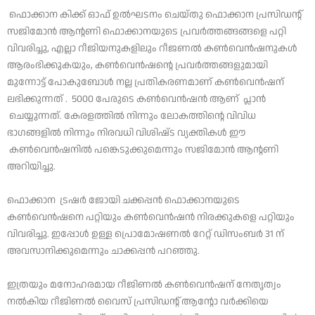
ഫൊക്കാന കിക്ക്‌ ഓഫ് ഉൽഘടനം ചെയ്തു ഫൊക്കാന പ്രസിഡന്റ്
സജിമോൻ ആന്റണി ഫൊക്കാനയുടെ പ്രവർത്തങ്ങങ്ങളെ പറ്റി
വിവരിച്ചു, എല്ലാ റീജിയനുകളിലും റീജണൽ കൺവെൻഷനുകൾ
ആരംഭിക്കുകയും, കൺവെൻഷന്റെ പ്രവർത്തങ്ങളുമായി
മുന്നോട്ട് പോകുബോൾ നല്ല പ്രതികരണമാണ് കൺവെൻഷന്
ലഭിക്കുന്നത് . 5000 പേരുടെ കൺവെൻഷൻ ആണ് പ്ലാൻ
ചെയ്യുന്നത്. കേരളത്തിൽ നിന്നും ലോകത്തിന്റെ വിവിധ
ഭാഗങ്ങളിൽ നിന്നും നിരവധി വിശിഷ്‌ട വ്യക്തികൾ ഈ
കൺവെൻഷനിൽ പങ്കെടുക്കുമെന്നും സജിമോൻ ആന്റണി
അറിയിച്ചു.
ഫൊക്കാന ട്രഷർ ജോയി ചക്കപ്പൻ ഫൊക്കാനയുടെ
കൺവെൻഷനെ പറ്റിയും കൺവെൻഷൻ നിരക്കുകളെ പറ്റിയും
വിവരിച്ചു. ഇപ്പോൾ ഉള്ള പ്രൊമോഷണൽ റേറ്റ് ഡിസംബർ 31 ന്
അവസാനിക്കുമെന്നും ചാക്കപ്പൻ പറഞ്ഞു.
ഇത്രയും മനോഹരമായ റീജിണൽ കൺവെൻഷന് നേതൃത്വം
നൽകിയ റീജിണൽ വൈസ് പ്രസിഡന്റ് ആന്റോ വർക്കിയെ