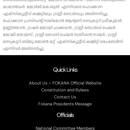
തെരെഞ്ഞെടുക്കപ്പെട്ട ജോൺ പി ജോൺ, വിനോദ് കെആർകെ ,
കാമാന്‍ഡര്‍ ജോര്‍ജ് കോരുത് എന്നിവരെ ഫൊക്കാന
എക്സിക്യൂട്ടീവ് കമ്മറ്റിയും ട്രസ്റ്റീ ബോർഡും അഭിനന്ദിച്ചു.
ഫൊക്കാന പ്രസിഡന്റ് സജിമോൻ ആന്റണി സെക്രട്ടറി ശ്രീകുമാർ
ഉണ്ണിത്താൻ , ട്രഷർ ജോയി ചാക്കപ്പൻ , ട്രസ്റ്റീ ബോർഡ് ചെയർ
ജോജി തോമസ് , ട്രസ്റ്റീ വൈസ് ചെയർ സതീശൻ നായർ , ട്രസ്റ്റീ
സെക്രട്ടറി ബിജു ജോൺ മറ്റ് എക്സിക്യൂട്ടീവ് കമ്മിറ്റി മെംബേഴ്സ്
എന്നിവർ അഭിനന്ദിച്ചു.
Quick Links
About Us – FOKANA Official Website
Constitution and Bylaws
Contact Us
Fokana Presidents Message
Officials
National Committee Members