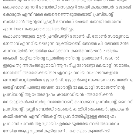
അഡ്വൈസറി ബോർഡ് വൈസ് ചെയർ ആയി വിനോദ് കെ ആർ
കെ,അഡ്വൈസറി ബോർഡ് സെക്രട്ടറി ആയി കാമാന്‍ഡര്‍ ജോര്‍ജ്
കോരുത് എന്നിവരെ തെരെഞ്ഞെടുത്തതായി പ്രസിഡന്റ്
സജിമോൻ ആന്റണി ,ട്രസ്റ്റീ ബോർഡ് ചെയർ ജോജി തോമസ്
എന്നിവർ സംയുക്തമായി അറിയിച്ചു.
ഫൊക്കാനയുടെ മുൻ പ്രസിഡന്റ്റ് ജോണ്‍ പി. ജോണ്‍ സൗമ്യനായ
നേതാവ് എന്നറിയപ്പെടുന്ന വ്യക്തിയാണ്. ജോണ്‍ പി. ജോണ്‍ 2016
കാനഡയില്‍ നടത്തിയ ഫൊക്കാന കണ്‍വെന്‍ഷന്‍ ചരിത്രം
ആക്കി മാറ്റിയതിന്റെ വ്യക്തിത്വത്തിന്റെ ഉടമയാണ് . 1968 ല്‍
ഇരുപതു അഗംങ്ങളുമായി ആരംഭിച്ച ടോറന്റോ മലയാളീ സമാജം,
നോര്‍ത്ത് അമേരിക്കയിലെ ഏറ്റവും വലിയ സംഘടനകളില്‍
ഒന്നായി മാറ്റിയതില്‍ ജോണ്‍ പി. ജോണ്‍ന്റെ സംഘടന പാടവത്തിനു
തെളിവാണ്. പത്തു തവണ ടോരന്റ്‌റോ മലയാളീ സമാജത്തിന്റെ
പ്രസിഡന്റ് ആയ അദ്ദേഹം കാനേഡിയൻ -അമേരിക്കൻ
മലയാളികൾക്ക് സർവ്വ സമ്മതനാണ്, ഫൊക്കാന പ്രസിഡന്റ്, വൈസ്
പ്രസിഡന്റ് ,ട്രസ്റ്റി ബോര്‍ഡ് മെംബര്‍, കമ്മിറ്റി മെംബെര്‍ , ഇലക്ഷൻ
കമ്മീഷണർ എന്നി നിലകളില്‍ പ്രവര്‍ത്തിച്ചിട്ടുള്ള അദ്ദേഹം
പ്രവാസി ചാനൽ ആദ്യമായി ഏർപ്പെടുത്തിയ നാമി അവാർഡ്
നേടിയ ആദ്യ വ്യക്തി കൂടിയാണ് . കോട്ടയം കളത്തിപ്പടി