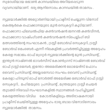
സ്വദേശിയായ ജോൺ കാനഡയിലെ അറിയപ്പെടുന്ന
വ്യവസായിയാണ്. ഭര്യ ആനിനൊപ്പം കാനഡയില്‍ താമസം .
ന്യൂയോര്‍ക്കില്‍ അറ്റോര്‍ണിയായി പ്രാക്ടീസ് ചെയ്യുന്ന വിനോദ്
കെആർകെ ഫൊക്കാനയുടെ മുൻ സെക്രട്ടറി കൂടിയാണ് .
ഫൊക്കാനാ ഫിലഡല്‍ഫിയ കണ്‍വന്‍ഷന്‍ ജനറല്‍ കണ്‍വീനര്‍,
ഫൊക്കാനാ വാഷിംഗ്ടണ്‍ കണ്‍വന്‍ഷന്‍ സ്‌പെല്ലിംഗ് ബി
മത്സരത്തിന്റെ സംഘാടകന്‍ , ട്രസ്റ്റീ ബോർഡ് സെക്രട്ടറി, ട്രസ്റ്റീ
ബോർഡ് മെംബെർ എന്നീ നിലകളില്‍ പ്രവർത്തിച്ചിട്ടുള്ള അദ്ദേഹം
കേരള സമാജം ഓഫ് ഗ്രേറ്റര്‍ ന്യൂയോര്‍ക്കിന്റെ മുന്‍ പ്രസിഡന്റ് ,
ഇന്ത്യന്‍ നാഷ്ണല്‍ ഓവര്‍സീസ് കോണ്‍ഗ്രസ് നാഷ്ണല്‍ ബോര്‍ഡ്
ഓഫ് ട്രസ്റ്റി മെമ്പര്‍, ഇന്തോ-അമേരിക്കന്‍ ലോയേഴ്‌സ് ഫോറം
വൈസ് പ്രസിഡന്റ്, അയ്യപ്പസേവാ സംഘം വൈസ് പ്രസിഡന്റ്,
കേരളാ ഹിന്ദൂസ് ഓഫ് നോര്‍ത്ത് അമേരിക്ക ബോര്‍ഡ് ഓഫ് ട്രസ്റ്റി
സെക്രട്ടറി, . മഹിമയുടെ പ്രസിഡന്റ് , മന്ത്രയുടെ ട്രസ്റ്റീ ചെയർ
തുടങ്ങി നിരവധി സംഘടനകളിൽ സ്ഥാനങ്ങൾ വഹിച്ചിട്ടുണ്ട്.
കേരളത്തിലെ വിവിധ കോടതികളിലും അഭിഭാഷകനായി
പ്രാക്ടീസ് ചെയ്തിട്ടുള്ള അദ്ദേഹം ഭാര്യ ബാല വിനോദിനൊപ്പം
ന്യൂയോർക്കിൽ താമസം.