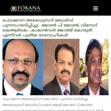
Skip
Main
to
Menu
content
ഫൊക്കാന അഡ്വൈസറി ബോർഡ്
പുനസംഘടിപ്പിച്ചു: ജോൺ പി ജോൺ, വിനോദ്
കെആർകെ , കാമാന്‍ഡര്‍ ജോര്‍ജ് കോരുത്
എന്നിവർ പുതിയ ഭാരവാഹികൾ
ഫൊക്കാന അഡ്വൈസറി ബോർഡ് പുനസംഘടിപ്പിച്ചു.
അഡ്വൈസറി ബോർഡ് ചെയർ ആയി ജോൺ പി ജോൺ,