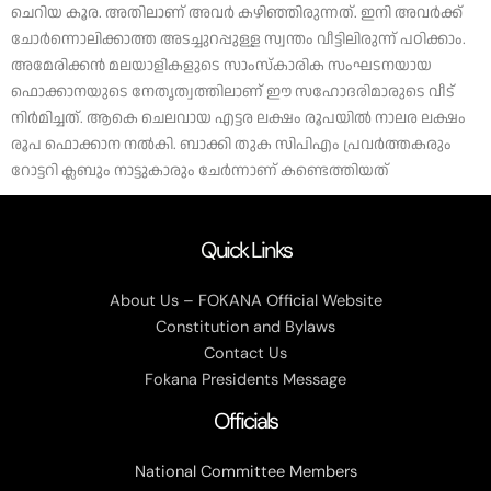
ചെറിയ കൂര. അതിലാണ് അവർ കഴിഞ്ഞിരുന്നത്. ഇനി അവർക്ക്
ചോർന്നൊലിക്കാത്ത അടച്ചുറപ്പുള്ള സ്വന്തം വീട്ടിലിരുന്ന് പഠിക്കാം.
അമേരിക്കൻ മലയാളികളുടെ സാംസ്‌കാരിക സംഘടനയായ
ഫൊക്കാനയുടെ നേതൃത്വത്തിലാണ് ഈ സഹോദരിമാരുടെ വീട്
നിർമിച്ചത്. ആകെ ചെലവായ എട്ടര ലക്ഷം രൂപയിൽ നാലര ലക്ഷം
രൂപ ഫൊക്കാന നൽകി. ബാക്കി തുക സിപിഎം പ്രവർത്തകരും
റോട്ടറി ക്ലബും നാട്ടുകാരും ചേർന്നാണ് കണ്ടെത്തിയത്
Quick Links
About Us – FOKANA Official Website
Constitution and Bylaws
Contact Us
Fokana Presidents Message
Officials
National Committee Members