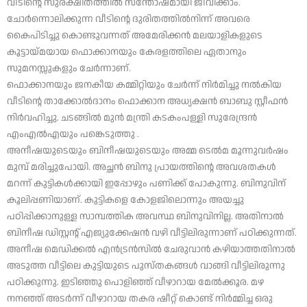
വീടിൻ്റെ സുരക്ഷിതത്തിൽ സന്തോഷമായി ജീവിക്കാം.
ചോർന്നൊലിക്കുന്ന വീടിൻ്റെ ദുരിതത്തിൽനിന്ന് അവരെ
കൈപിടിച്ചു കൊണ്ടുവന്നത് അമേരിക്കൻ മലയാളികളുടെ
കൂട്ടായ്മയായ ഫൊക്കാനയും കേരളത്തിലെ ഏതാനും
സുമനസ്സുകളും ചേർന്നാണ്.
ഫൊക്കാനയും ജനകീയ കമ്മിറ്റിയും ചേർന്ന് നിർമിച്ചു നൽകിയ
വീടിന്റെ താക്കോൽദാനം ഫൊക്കാന അധ്യക്ഷൻ ബാബു സ്റ്റീഫൻ
നിർവഹിച്ചു. ചടങ്ങിൽ മുൻ മന്ത്രി കടകംപള്ളി സുരേന്ദ്രൻ
എംഎൽഎയും പങ്കെടുത്തു .
അനീഷയുടെയും ബിനീഷയുടെയും അമ്മ ടെൽമ മൂന്നുവർഷം
മുമ്പ് മരിച്ചുപോയി. അച്ഛൻ ബിനു പ്രായത്തിൻ്റെ അവശതകൾ
മറന്ന് കുട്ടികൾക്കായി ഇപ്പോഴും പണിക്ക് പോകുന്നു. ബിനുവിന്
കൂലിപ്പണിയാണ്. കുട്ടികളെ കോളജിലൊന്നും അയച്ചു
പഠിപ്പിക്കാനുള്ള സാമ്പത്തിക അവസ്ഥ ബിനുവിനില്ല. അതിനാൽ
ബിനീഷ ഡിസ്റ്റൻ്റ് എജ്യുക്കേഷൻ വഴി വീട്ടിലിരുന്നാണ് പഠിക്കുന്നത്.
അനീഷ മെഡിക്കൽ എൻട്രൻസിൽ ചേരുവാൻ കഴിയാത്തതിനാൽ
അടുത്ത വീട്ടിലെ കുട്ടിയുടെ പുസ്തകങ്ങൾ വാങ്ങി വീട്ടിലിരുന്നു
പഠിക്കുന്നു. ഇടിഞ്ഞു പൊളിഞ്ഞ് വീഴാറായ മേൽക്കൂര. മഴ
നനഞ്ഞ് അടർന്ന് വീഴാറായ തകര ഷീറ്റ് കൊണ്ട് നിർമ്മിച്ച ഒരു