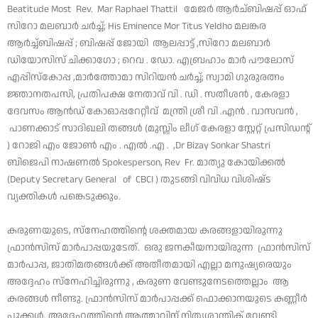
Beatitude Most Rev. Mar Raphael Thattil മേജർ ആർച്ബിഷപ്പ് ഓഫ്
സിറോ മലബാർ ചർച്ച്; His Eminence Mor Titus Yeldho മലങ്കര
ആർച്ച്ബിഷപ്പ് ; ബിഷപ്പ് ജോയി ആലപ്പാട്ട് ,സിറോ മലബാർ
ഡിയോസിസ് ചിക്കാഗോ ; റെവ . ഡോ. എബ്രഹാം മാർ പൗലോസ്
എപ്പിസ്കോപ്പ ,മാർത്തോമാ സിറിയൻ ചർച്ച്; സ്വാമി ഗുരുരത്നം
ജ്ഞാനതപസി, പ്രതിപക്ഷ നേതാവ് വി . ഡി . സതീശൻ , കേരളാ
ദേവസം ആൻഡ് കോഓപ്പറേറ്റീവ് മന്ത്രി ശ്രീ വി .എൻ . വാസവൻ ,
പാണക്കാട് സാദിഖലി തങ്ങൾ (മുസ്ലിം ലീഗ് കേരളാ സ്റ്റേറ്റ് പ്രസിഡന്റ്
) റോജി എം ജോൺ എം . എൽ .എ . ,Dr Bizay Sonkar Shastri
ബിജെപി നാഷണൽ Spokesperson, Rev Fr. മാത്യു കോയിക്കൽ
(Deputy Secretary General of CBCI ) തുടങ്ങി വിവിധ വിശിഷ്‌ട
വ്യക്തികൾ പങ്കെടുക്കും.
കരുണയുടെ, സ്നേഹത്തിന്റെ ശക്തമായ കരങ്ങളായിരുന്നു
ഫ്രാൻസിസ് മാർപാപ്പയുടേത്. ഒരു ജനകീയനായിരുന്ന ഫ്രാൻസിസ്
മാർപാപ്പ, ജാതിമതങ്ങൾക്ക് അതീതമായി എല്ലാ മനുഷ്യരെയും
അദ്ദേഹം സ്നേഹിച്ചിരുന്നു , കരുണ വേണ്ടുനേടത്തെല്ലാം ആ
കരങ്ങൾ നീണ്ടു. ഫ്രാൻസിസ് മാർപാപ്പക്ക് ഫൊക്കാനയുടെ കണ്ണീർ
പൂക്കൾ. അദ്ദേഹത്തിന്റെ ആത്മാവിന് നിത്യശാന്തിക് വേണ്ടി