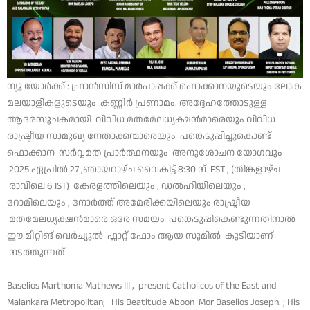
ന്യൂ യോർക്ക് : ഫ്രാൻസിസ് മാർപാപ്പക്ക് ഫൊക്കാനയുടെയും ലോക
മലയാളികളുടെയും കണ്ണീർ പ്രണാമം. അദ്ദേഹത്തോടുള്ള
ആദരസൂചകമായി വിവിധ മതമേലധ്യക്ഷൻമാരെയും വിവിധ
രാഷ്ട്രീയ സാമുഖ്യ നേതാക്കന്മാരെയും പങ്കെടുപ്പിച്ചുകൊണ്ട്
ഫൊക്കാന സർവ്വമത പ്രാർത്ഥനയും അനുശോചന യോഗവും
2025 ഏപ്രിൽ 27 ,ഞായറാഴ്ച വൈകിട്ട് 8:30 ന് EST , (തിങ്കളാഴ്ച
രാവിലെ 6 IST) കേരളത്തിലെയും , ഡൽഹിയിലെയും ,
റോമിലെയും , നോർത്ത് അമേരിക്കയിലെയും രാഷ്ട്രീയ
മതമേലധ്യക്ഷൻമാരെ ഒരേ സമയം പങ്കെടുപ്പികെണ്ടുന്നതിനാൽ
ഈ മീറ്റിങ് വെർച്യുൽ ഫ്ലാറ്റ് ഫോം ആയ സൂമിൽ കുടിയാണ്
നടത്തുന്നത്‌.
Baselios Marthoma Mathews III , present Catholicos of the East and
Malankara Metropolitan; His Beatitude Aboon Mor Baselios Joseph. ; His