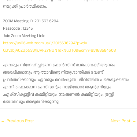
നമുക്ക് പ്രാർത്ഥിക്കാം.
ZOOM Meeting ID: 201 563 6294
Passcode : 12345
Join Zoom Meeting Link:
https://us06web.zoom.us/j/
2015636294?pwd=
QUVJbjA0ZUpGSWhJVFZYNUNTdkNuUT
09&omn=85168584608
ഏവരും സ്നേഹിച്ചിരുന്ന ഫ്രാൻസിസ് മാർപാപ്പക്ക് ആദരം
അർപ്പിക്കാനും ആത്മാവിന്റെ നിത്യശാന്തിക്ക് വേണ്ടി
പ്രാർത്ഥിക്കാനും ഏവരും വെർച്യുൽ മീറ്റിങ്ങിൽ പങ്കെടുക്കണം
എന്ന് ഫൊക്കാന പ്രസിഡന്റും സജിമോൻ ആന്റണിയും
,എക്സിക്യൂട്ടീവ് കമ്മിറ്റിയും നാഷണൽ കമ്മിറ്റിയും, ട്രസ്റ്റീ
ബോർഡും അഭ്യർഥിക്കുന്നു.
←
Previous Post
Next Post
→