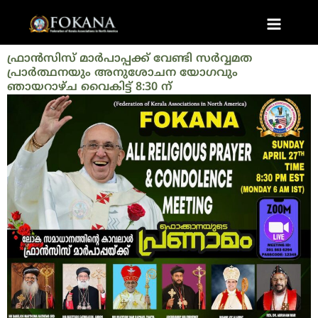
Skip
Post
Main
to
navigation
Menu
content
ഫ്രാൻസിസ് മാർപാപ്പക്ക് വേണ്ടി സർവ്വമത
പ്രാർത്ഥനയും അനുശോചന യോഗവും
ഞായറാഴ്ച വൈകിട്ട് 8:30 ന്